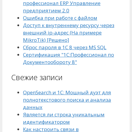
профессионал ERP Управление
предприятием 2.0
Ошибка при работе с файлом
Доступ к внутреннему ресурсу через
внешний ip-адрес (На примере
MikroTik) [Решено]
Сброс пароля в 1С 8 через MS SQL
Сертификация "1С:Профессионал по
Документообороту 8"
Свежие записи
OpenSearch и 1С: Мощный дуэт для
полнотекстового поиска и анализа
данных
Является ли строка уникальным
идентификатором
Как настроить связи в