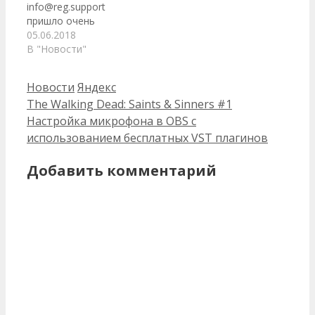
info@reg.support
пришло очень
любопытное письмо о
05.06.2018
том что домен может
В "Новости"
быть удален. В письме
только кнопка
Рубрики
Метки
Новости
Яндекс
"Оплатить" и
The Walking Dead: Saints & Sinners #1
следующий текст:
Уважаемый клиент!
Настройка микрофона в OBS с
Уведомляем Вас о
использованием бесплатных VST плагинов
том, что оплаченный
период регистрации
Добавить комментарий
домена itapi.su подошел
к концу. Вам следует
оплатить услугу
продления домена в
течение одного
календарного дня…