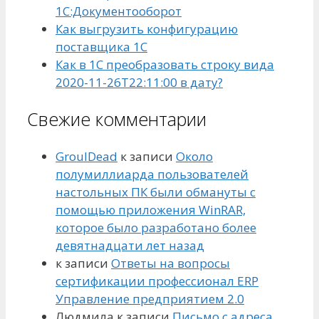
1С:Документооборот
Как выгрузить конфигурацию
поставщика 1С
Как в 1С преобразовать строку вида
2020-11-26T22:11:00 в дату?
Свежие комментарии
GroulDead
к записи
Около
полумиллиарда пользователей
настольных ПК были обмануты с
помощью приложения WinRAR,
которое было разработано более
девятнадцати лет назад
к записи
Ответы на вопросы
сертификации профессионал ERP
Управление предприятием 2.0
Людмила
к записи
Письмо с адреса