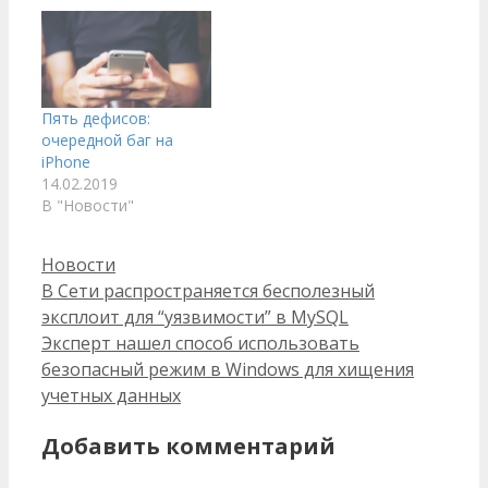
с 2014 г.,
распространяется в
фишинговых письмах
под видом
официальных
уведомлений
Пять дефисов:
почтовых служб,
очередной баг на
телекоммуникационных
iPhone
или энергетических
14.02.2019
компаний. Письмо
В "Новости"
содержит ссылку на
исполняемый файл
Рубрики
Новости
TorrentLocker, после
его загрузки
В Сети распространяется бесполезный
программа шифрует
эксплоит для “уязвимости” в MySQL
файлы пользователя.
Эксперт нашел способ использовать
По словам
безопасный режим в Windows для хищения
специалистов
учетных данных
компании, схема
работы…
Добавить комментарий