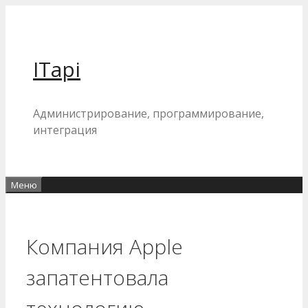
Перейти
к
содержимому
ITapi
Администрирование, программирование,
интеграция
Меню
Компания Apple
запатентовала