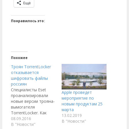
Ещё
Понравилось это:
Похожее
Троян TorrentLocker
отказывается
шифровать файлы
россиян
Специалисты Eset
Apple проведет
проанализировали
мероприятие по
новые версии трояна-
новым продуктам 25
вымогателя
марта
TorrentLocker. Как
13.02.2019
сообщили в Eset,
08.09.2016
В "Новости"
шифратор, известный
В "Новости"