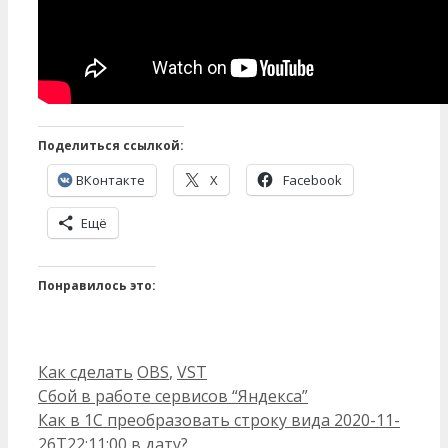
Поделиться ссылкой:
ВКонтакте
X
Facebook
Ещё
Понравилось это:
Рубрики
Метки
Как сделать
OBS
,
VST
Сбой в работе сервисов “Яндекса”
Как в 1С преобразовать строку вида 2020-11-
26T22:11:00 в дату?