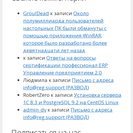
GroulDead
к записи
Около
полумиллиарда пользователей
настольных ПК были обмануты с
помощью приложения WinRAR,
которое было разработано более
девятнадцати лет назад
к записи
Ответы на вопросы
сертификации профессионал ERP
Управление предприятием 2.0
Людмила
к записи
Письмо с адреса
info@reg.support (РАЗВОД)
RobertZero
к записи
Установка сервера
1С 8.3 и PostgreSQL 9.2 на CentOS Linux
admin_dv
к записи
Письмо с адреса
info@reg.support (РАЗВОД)
Подписаться на нас