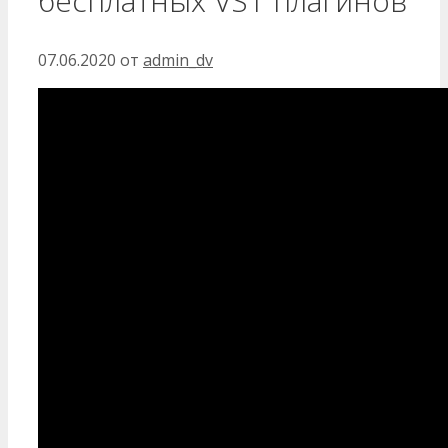
бесплатных VST плагинов
07.06.2020
от
admin_dv