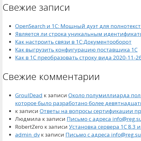
Свежие записи
OpenSearch и 1С: Мощный дуэт для полнотекс
Является ли строка уникальным идентифика
Как настроить связи в 1С:Документооборот
Как выгрузить конфигурацию поставщика 1С
Как в 1С преобразовать строку вида 2020-11-26
Свежие комментарии
GroulDead
к записи
Около полумиллиарда пол
которое было разработано более девятнадцат
к записи
Ответы на вопросы сертификации пр
Людмила
к записи
Письмо с адреса info@reg.s
RobertZero
к записи
Установка сервера 1С 8.3 и
admin_dv
к записи
Письмо с адреса info@reg.s