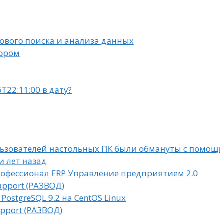
тового поиска и анализа данных
тором
T22:11:00 в дату?
ьзователей настольных ПК были обмануты с помощ
и лет назад
офессионал ERP Управление предприятием 2.0
upport (РАЗВОД)
 PostgreSQL 9.2 на CentOS Linux
upport (РАЗВОД)