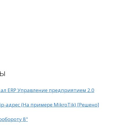
цы
ал ERP Управление предприятием 2.0
p-адрес (На примере MikroTik) [Решено]
ообороту 8"